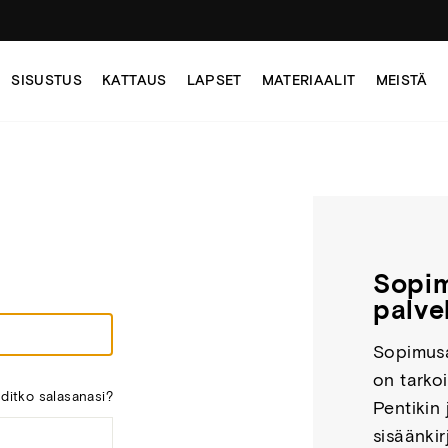
SISUSTUS
KATTAUS
LAPSET
MATERIAALIT
MEISTÄ
Sopim
palve
Sopimusa
on tarko
ditko salasanasi?
Pentikin 
sisäänki